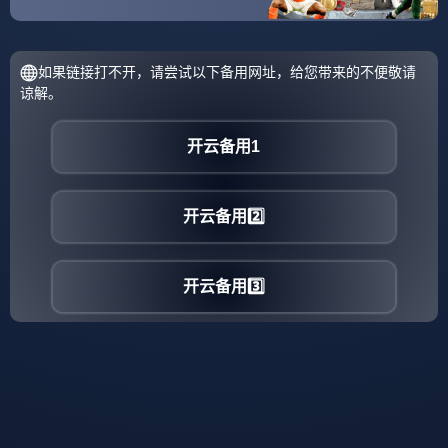
城墙，多特蒙德如何零封C罗，
时，谁...
门将一战封神，威斯特法伦的
当葡萄牙巨星C罗踏上威斯特法伦球场
钢铁城墙，多特蒙德如何零封C
的草皮时，所有人都以为这会是一场属
罗，门将一战封神
于传奇的表演，九十分钟之后，记分牌
上冰冷的2比0宣告着多特蒙德的完
官方娱乐平台-帽子戏法再掀风
胜，而C罗的名字旁边，赫然写着“零进
暴！莱比锡神锋血洗白鹿巷，
球”，...
孙兴慜独木难支后防千疮百
当终场哨声在热刺球场响起，比分牌上
孔，莱比锡神锋帽子戏法血洗
那个刺目的4比1像一记重锤，砸在所
白鹿巷，孙兴慜独木难支热刺
有北伦敦球迷的心上，RB莱比锡的德
后防崩盘
国国脚蒂莫·维尔纳高高跃起，将比赛
开云官方网站-连续五场进球！
用球收入怀中——这已经是他本赛季第
波尔图神锋势不可挡，国米主
三次在...
帅直言，这小子我们防不住，
如果要评选近期欧洲足坛最炙手可热的
波尔图神锋五连击！国米主帅
锋线球员，波尔图前锋梅赫迪·塔雷米
坦言，防不住
绝对是最有力的竞争者，这位伊朗射手
在过去五场比赛中场场破门，用近乎疯
2
3
4
5
6
7
8
9
1
狂的进球效率帮助球队在葡超和欧冠双