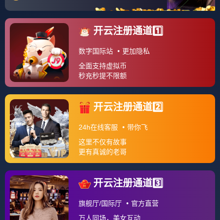
补席上站起一个身影，当主教练安切洛
开云-当科技成为替罪羊，从利
蒂在场边做出那个看似平常的换人手势
物浦VS拜仁争议点球看VAR的
时，...
迷思，VAR迷思，科技替罪羊
安菲尔德球场的夜空中,球迷们愤怒的
与利物浦VS拜仁争议点球
嘘声划破了默西赛德郡的宁静，利物浦
对阵拜仁慕尼黑的欧冠焦点战中，一个
极具争议的点球判罚再度将视频助理裁
kaiyun-生死状，当拜仁主帅用
判（VAR）推上了风口浪尖，当主裁判
击败维尼修斯作为赌注，足球
在V...
的尊严还剩几何？拜仁主帅赌
“如果今晚不能击败维尼修斯，我明天
上尊严的生死状，击败维尼修
就辞职！”这句狂言，在欧冠之夜前，
斯，足球还剩几分纯真？
如同一声惊雷，炸裂在安联球场的上
空，说出这句话的人，是拜仁慕尼黑的
Kaiyun官方网站-冰与火之歌，
主教练——纳格尔斯曼（或虚构中的某
哈兰德破荒之日，梅西球迷的
位拜...
温情突围，冰与火之歌，哈兰
这个夜晚，安菲尔德的草坪像是被施加
德破荒日，梅西球迷的温情突
了某种魔咒，对埃尔林·哈兰德而言，
围
过去的五场比赛如同一场无声的酷刑
——这位历来以猎手本能闻名的挪威前