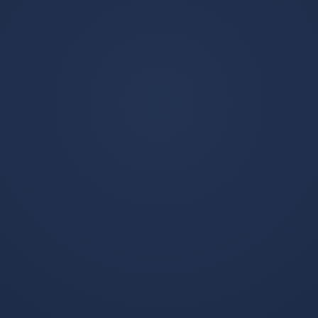
动整个比赛的天平。
从哈登到尤文图斯,我们看到的不仅是战术层面
的智慧，更是现代竞技体育发展的大趋势：
从依赖
天赋和本能，转向注重系统与调整
，在信息高度发
达、对手分析无所不在的今天，单纯的个人能力已
经难以确保胜利，哈登在关键时刻选择相信队友而