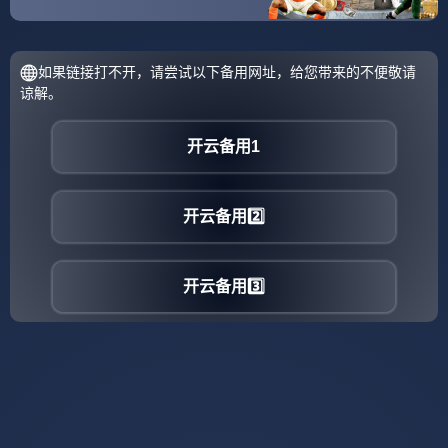
斯的取胜之道在于
将战术调整系统化、制度化
，使
其不再是临场应急手段，而是贯穿整个赛季的致胜
策略。
深入比较两者,我们发现惊人的相似性，哈登的
调整建立在对防守阵型的瞬间阅读之上——他能识
别出对方防守的薄弱环节，并在一两个回合内改变
进攻策略，同样，尤文图斯的教练组通过中场休息
的十五分钟，分析对手战术漏洞，重新部署球员位
置与职责，这种
“识别-决策-执行”的快速循环
是两者
共通的思维模式，更值得关注的是，他们的调整都
遵循“最小改动，最大效果”的原则：哈登可能只是改
变了自己的站位或传球角度，尤文图斯或许只调整
一两名球员的角色，但这些微调却能在关键节点撬