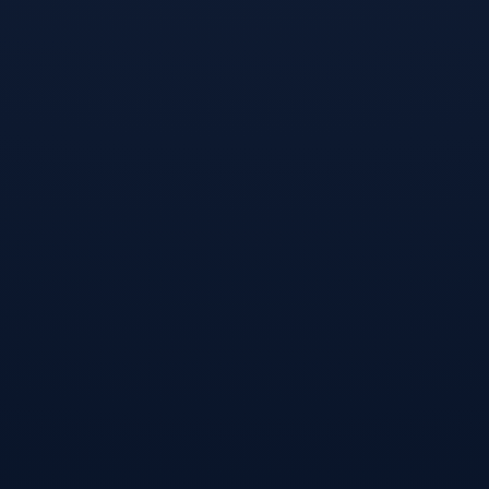
开云官方-VAR判罚再掀波澜，梅西C罗巅峰对决遭争议点球改写，足球公平性面临拷问，VAR争议点球改写梅罗巅峰对决，足球公平性再遭拷问
2026/08/05
发表评论
快捷回复：
评论列表
（暂无评论，
134
人围观）