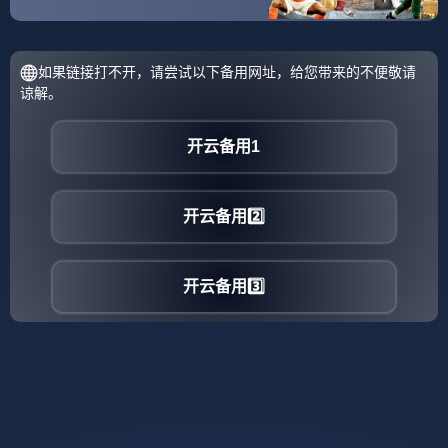
下崩溃的球队，今晚，我们会让那不勒斯见识到真
正的阿森纳。”
这番话在社交媒体上引发了轩然大波，有人称
赞他的勇气，有人质疑他的理智，更有人直接嘲笑
他的自大。《镜报》专栏作家西蒙·琼斯写道：“阿尔
特塔正在玩一场危险的游戏，如果他输了，不仅会
失去工作，更会毁掉自己多年积累的声誉。”而在那
不勒斯，主帅卢西亚诺·斯帕莱蒂则微笑着回应：“阿
尔特塔的豪言很可爱，但足球不是靠语言赢得的。”
真正了解阿尔特塔的人都知道，他从来不是一
个喜欢空谈的人，他的职业生涯经历过无数次绝境
——从球员时代在埃弗顿的挣扎，到作为教练接手
正处于低谷的阿森纳，每一步都是在重压下前行，