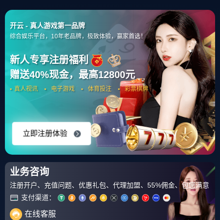
案例分享
首页
案例分享
开云登录通道-阿森纳主帅发出最后通牒，今夜不胜那不勒斯，我将辞职！阿森纳主帅下最后通牒，今夜不胜那不勒斯，我将辞职！
当前位置：
开云登录通道-阿森纳主帅发出最后通牒，今夜
不胜那不勒斯，我将辞职！阿森纳主帅下最后
通牒，今夜不胜那不勒斯，我将辞职！
admin
05-11
134