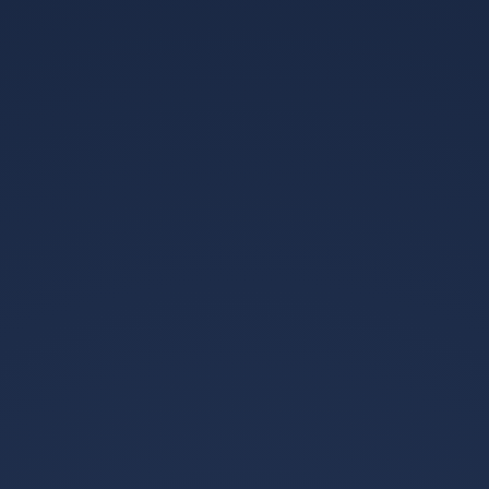
他曾经说过：“在阿森纳，你永远不能害怕失败，因
为害怕会让你失去赢的勇气。”
比赛日的酋长球场座无虚席，天空飘着细雨，
但七万名球迷的热情丝毫未减，大屏幕上显示着双
方阵容，阿森纳排出了一套令人惊讶的进攻阵型：
热苏斯突前，萨卡和马丁内利分居两翼，厄德高和
若日尼奥在中场组织，而年轻的赖斯则担任单后
腰，这套阵容放弃了传统的中场控制,转而追求极致
的边路速度和反击效率。
“阿尔特塔疯了。”BBC的评论员加里·莱因克尔
在解说中直言，“这套阵容在防守端非常脆弱，那不
勒斯的反击速度会让阿森纳付出代价。”
但阿尔特塔自有他的考量，那不勒斯的中场核