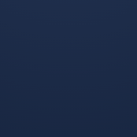
赛后，巴黎圣日耳曼的球员们低着头快速离开
了球场，他们无法接受在主场被一个人击败的事
实，但相比球员的失落，更令人感动的一幕发生
了，巴黎圣日耳曼的主教练主动走向了孙兴慜，而
不是他的对手教练，这位经验丰富的教头，紧紧拥
抱了韩国球星，并在他的耳边低语了几句，没有人
知道他说了什么，但从两人的表情可以看出，那是
发自内心的敬意与赞赏，在这个足球世界里，用实
力赢得对手的尊重,是最高的荣耀。
这样的拥抱，胜过千言万语，在足球这个充满
激情的世界里，能够撕下对手所有的战术安排，让
开云体育中心
对手教练心甘情愿地为你
的表现鼓
掌，这是对一名球员最大的认可，孙兴慜做到了，