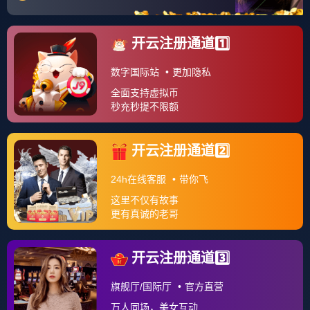
当终场哨声在王子公园球场上空响起时，一个
Kaiyun官方网站
令人窒息的
夜晚终于落下帷幕，比
分牌上刺眼的数字让巴黎圣日耳曼的球迷们陷入沉
默——他们引以为傲的豪华战舰，在这个夜晚被一
开云登录通道
个人的光芒彻底击沉，那个人，就是
孙兴慜，他今日的表现堪称现象级，几乎凭借一己
之力撕碎了整个巴黎圣日耳曼的防线，让这支拥有
姆巴佩、内马尔和梅西的超级豪门整场无解，赛
后，对方教练主动走向他,用一个深情的拥抱表达了
对这位亚洲球星的最高敬意。
比赛从第一分钟起就进入了孙兴慜的节奏，他
在左路接到队友传球后，面对巴黎两名防守球员的
包夹，以一个看似轻描淡写却力道十足的变向过人