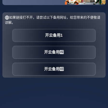
巴黎圣日耳曼不是没有尝试反扑，姆巴佩在边
路的冲刺依然犀利，内马尔的盘带依然灵动，梅西
的传球依然精准，但诡异的是，他们的所有进攻都
在孙兴慜的光芒下显得苍白无力，整场比赛，巴黎
的防线对孙兴慜始终无解，无论是阿什拉夫的单
防，还是马尔基尼奥斯的协防，甚至有时需要三名