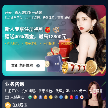
产品展示
首页
产品展示
开云登录通道-门神降临！哈兰德神扑单刀球，利物浦噩梦重现，门神降临！哈兰德神扑单刀球，利物浦噩梦重现
当前位置：
开云登录通道-门神降临！哈兰德神扑单刀球，
利物浦噩梦重现，门神降临！哈兰德神扑单刀
球，利物浦噩梦重现
admin
06-07
114