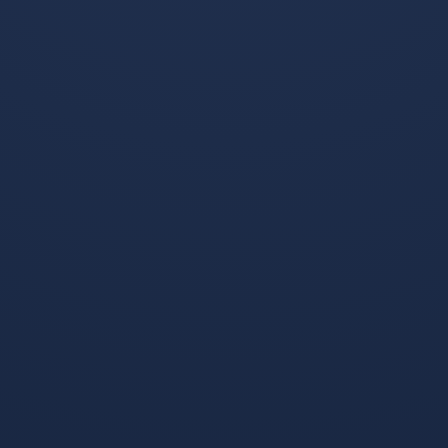
甚至还有5次成功出击——这些冰冷的数字背后，是
一位门将对比赛胜利的极致渴望与坚持。
从此役表现来看,哈兰德无疑证明了自己绝非昙
花一现，他不仅仅是一位扑救能力出众的门将，更
是在关键战役中能够挺身而出的领袖型球员，面对
利物浦如潮水般的攻势，他用一次次精准的扑救粉
碎了红军美梦，用一己之力为曼城挽回了本该丢掉
的两分，对于利物浦而言，这无疑是沉重一击——
在西汉姆联、阿森纳等队纷纷追分的关键时刻，没
能拿下主场三分，或许会成为赛季末后悔莫及的遗
憾。
当比赛结束的哨声响起,哈兰德与队友们击掌庆
祝，摄像机捕捉到他那只扑救手依然在微微颤抖，
这不是紧张，而是极致发力后的肌肉记忆，他用这