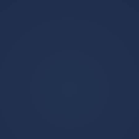
无条件的支持，当歌词“无论胜利或失败，我们永远
在这里”回荡在球场时，镜头捕捉到了后卫马尔基尼
奥斯眼眶泛红的瞬间，他赛后坦言：“那一刻，我几
乎忘记这是比赛，只感受到一种被拥抱的温暖。”
巴黎球迷的集体高唱,实际上是这支球队近年来
与拥趸关系最真实的注脚，经历过欧冠被逆转、内
马尔离队、梅西出走等风波，巴黎的“金元帝国”标签
始终伴随着争议，但正是这些普通的球迷，用最朴
素的方式告诉球员：你们的存在本身就值得骄傲，
在全场助威声的鼓舞下，球队在补时阶段由维蒂尼
亚打入绝杀进球，进球后的葡萄牙小将冲向看台，
双手指向天空，而看台上的歌声变得更加高亢，仿
佛要将王子公园的穹顶掀翻。