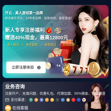
产品展示
首页
产品展示
体育竞猜网站-破荒与共鸣，曼城重拾射门靴，巴黎球迷唱响忠诚赞歌，破荒与共鸣，曼城重拾射门靴，巴黎球迷唱响忠诚赞歌
当前位置：
体育竞猜网站-破荒与共鸣，曼城重拾射门靴，
巴黎球迷唱响忠诚赞歌，破荒与共鸣，曼城重
拾射门靴，巴黎球迷唱响忠诚赞歌
admin
06-09
73