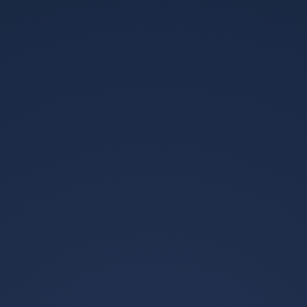
如果说第一粒进球暴露的是防守专注度问题,那么第5分钟的第
全北现代中场完成一次简单的二过一配合,将球分给右路高速
手轻松变向突破，本该收缩保护肋部的后腰买提江不见了踪影，
。
聪明的孙兴慜就在这个空隙中悄然内切,当李昂意识到危险时
科书般的鱼跃冲顶，将皮球狠狠地砸入球网，2比0！
五分钟内丢掉两个球,而且每一个都暴露出海港防线在阵型保
担忧的是，这不是一次偶发性的失误，而是整条防线长期存在的
从“五后卫”到“五条线”：海港到底怎么了？
在赛前的战术板上,海港主教练安排的是五后卫体系，意图通
，这五名后卫却像五条互不关联的独立防线——彼此之间没有任
张琳芃和李昂两名中卫,本赛季场均失误次数高居中超前列，