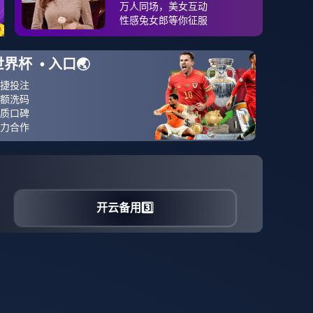
线崩盘创亚洲顶级对决最大分差
109
开云赛事集团
主场打响，对手是
拥有“亚洲一哥”孙
借主场之利稳稳拿下三分，现实却如同一记闷棍
最冷酷的方式给中国足球上了一课，而上海海港的