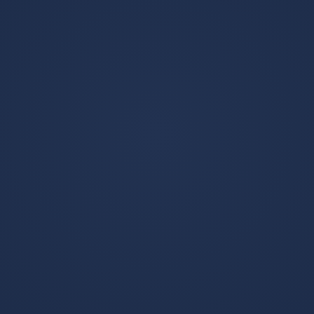
反复利用，而后腰位置的买提江，无论是防守硬度还是协防意识
多年来,海港一直依靠外援前锋超强的个人能力掩盖防守端的
的漏洞都会被放大到无法收拾，这场比赛的第一个五分钟，只不
亚洲足球层次差距的真实写照
从更宏观的角度看,孙兴慜五分钟两球的表演，折射出中国足
kaiyun官方
年，他
的无球跑位、临门一脚、比赛阅读能力，都已
联赛的防守体系、个人能力、战术执行力暴露出全方位的不足。
海港防守的“形同虚设”，并非孤例，这背后暴露出的是整个中
世界级前锋方面的系统性不足。
一场比赛的背后是体系的反思