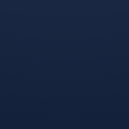
当一支球队的防线在面对顶级射手时,不是想如何限制对手，
已经彻底迷失了，海港的未来，取决于他们是否能从这场五分钟
防线。
The End
标签：