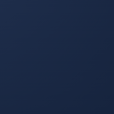
进两球后，又在第67分钟完成助攻帽子戏法，海
一次进攻都能轻松撕开这条“形同虚设”的防线。
发俱乐部乃至整个联赛在防守端的深刻反思，当亚
迎头赶上，那么类似“孙兴慜五分钟两球”的场