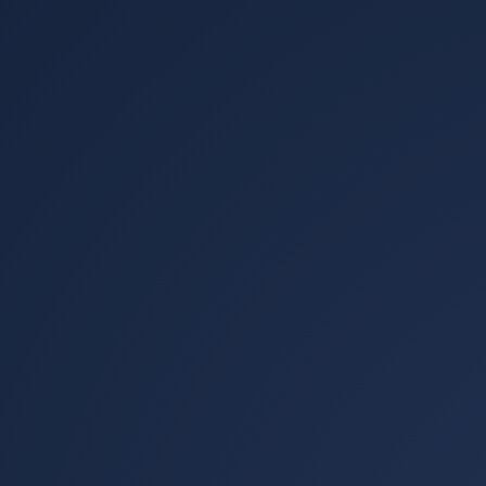
对
位
教
人
中