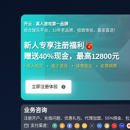
首页
案例分享
Kaiyun官方网站
当前位置：
返回列表
Menu