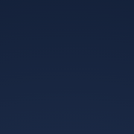
比赛第2分15秒,全北现代后场长传，皮球越过中场直接吊向
自己根本判断错了皮球的落点与旋转方向，孙兴慜从肋部斜插，
守真空地带。
皮球落地弹起的那一刻,孙兴慜没有选择停球，而是直接侧身
港门将颜骏凌扑救的左手，贴着近门柱内侧钻入网窝，1比0！
从慢镜头回放可以清晰看到,当孙兴慜完成射门时，海港防线的
兴慜至少两个身位，边后卫徐新正在三米开外观望，后腰买提江
般，眼睁睁看着对手完成了一次教科书般的反击破门。
这根本不是战术崩盘的问题,而是专注度、预判能力和防守意
射手在自己的核心区域获得如此从容的起脚空间，这本身就是不
第二粒进球：个人能力的碾压与体系溃败