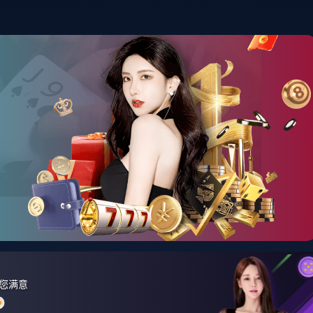
首页
资讯中心
产品展示
案例分享
-孙兴慜开场5分钟两球闪击，海港防线形同虚设，亚洲顶级对决打出最大分差，孙
Kaiyun官方网站-孙兴慜开场5分钟两球闪击